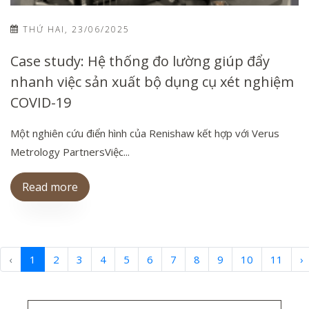
THỨ HAI, 23/06/2025
Case study: Hệ thống đo lường giúp đẩy
nhanh việc sản xuất bộ dụng cụ xét nghiệm
COVID-19
Một nghiên cứu điển hình của Renishaw kết hợp với Verus
Metrology PartnersViệc...
Read more
‹
1
2
3
4
5
6
7
8
9
10
11
›