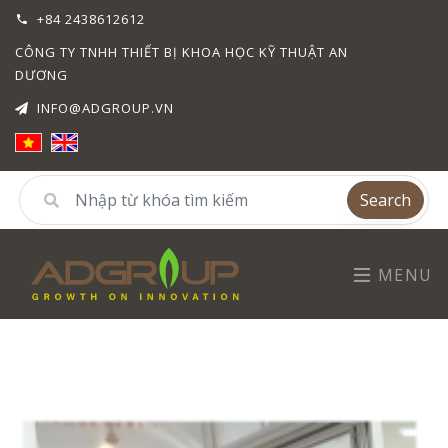
+84 2438612612
CÔNG TY TNHH THIẾT BỊ KHOA HỌC KỸ THUẬT AN
DƯƠNG
INFO@ADGROUP.VN
Search
MENU