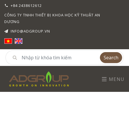
+84 2438612612
CÔNG TY TNHH THIẾT BỊ KHOA HỌC KỸ THUẬT AN
DƯƠNG
INFO@ADGROUP.VN
Search
MENU