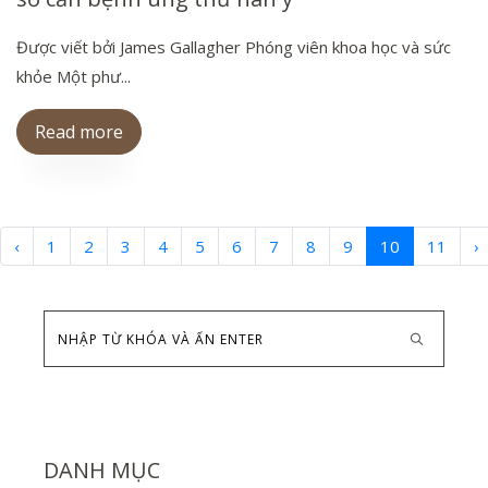
Được viết bởi James Gallagher Phóng viên khoa học và sức
khỏe Một phư...
Read more
‹
1
2
3
4
5
6
7
8
9
10
11
›
DANH MỤC