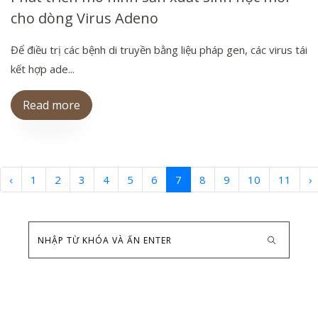
cho dòng Virus Adeno
Để điều trị các bệnh di truyền bằng liệu pháp gen, các virus tái
kết hợp ade...
Read more
‹
1
2
3
4
5
6
7
8
9
10
11
›