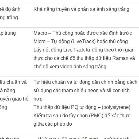
ế độ ánh
Khả năng truyền và phản xạ ánh sáng trắng
ng trắng
p trung
Macro – Thủ công hoặc được xác định trước
Micro – Tự động (LiveTrack) hoặc thủ công
Lấy nét động LiveTrack tự động theo thời gian
thực cho cả chế độ thu thập dữ liệu Raman và
chế độ xem video ánh sáng trắng
ệu chuẩn và
Tự hiệu chuẩn và tự động căn chỉnh bằng cách
ả năng
sử dụng các tham chiếu neon và silicon tích
uyển giao hệ
hợp
ống
Thu thập dữ liệu PQ tự động – (polystyrene)
Kiểm tra sau đo tùy chọn (PMC) để xác thực
giữa các phép đo