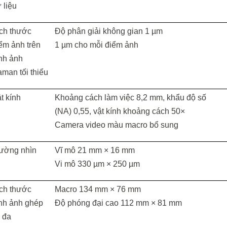
 liệu
ch thước
Độ phân giải không gian 1 µm
ểm ảnh
trên
1 µm cho mỗi điểm ảnh
nh ảnh
man tối thiểu
t kính
Khoảng cách làm việc 8,2 mm, khẩu độ số
(NA) 0,55, vật kính khoảng cách 50×
Camera video màu macro bổ sung
ường nhìn
Vĩ mô 21 mm × 16 mm
Vi mô 330 µm × 250 µm
ch thước
Macro 134 mm × 76 mm
nh ảnh
ghép
Độ phóng đại cao 112 mm × 81 mm
i đa