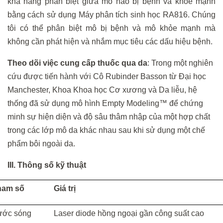
khả năng phân biệt giữa mô não bị bệnh và khỏe mạnh
bằng cách sử dụng Máy phân tích sinh học RA816. Chúng
tôi có thể phân biệt mô bị bệnh và mô khỏe mạnh mà
không cần phát hiện và nhắm mục tiêu các dấu hiệu bệnh.
Theo dõi việc cung cấp thuốc qua da
: Trong một nghiên
cứu được tiến hành với Cô Rubinder Basson từ Đại học
Manchester, Khoa Khoa học Cơ xương và Da liễu, hệ
thống đã sử dụng mô hình Empty Modeling™ để chứng
minh sự hiện diện và độ sâu thâm nhập của một hợp chất
trong các lớp mô da khác nhau sau khi sử dụng một chế
phẩm bôi ngoài da.
III. Thông số kỹ thuật
ham số
Giá trị
ước sóng
Laser diode hồng ngoại gần công suất cao