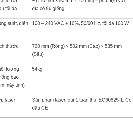
ch thước
~ (110 mm × 90 mm × 25 mm) – phù hợp với
u tối đa
đĩa có
96 giếng
ng suất, điện
100 – 240 VAC ± 10%, 50/60 Hz, tối đa 100 W
p
ch thước
720 mm (Rộng) × 502 mm (Cao) × 535 mm
(Sâu)
ối lượng
54kg
hông bao
m máy tính)
p laser
Sản phẩm laser loại 1 tuân thủ IEC60825-1. Có
dấu CE