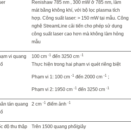
ser
Renishaw 785 nm , 300 mW ở 785 nm, làm
mát bằng không khí, với bộ lọc plasma tích
hợp. Công suất laser: > 150 mW tại mẫu. Công
nghệ StreamLine cải tiến cho phép sử dụng
công suất laser cao hơn mà không làm hỏng
mẫu
-1
-1
ạm vi quang
100 cm
đến 3250 cm
hổ
Thực hiện trong hai phạm vi quét riêng biệt
-1
-1
Phạm vi 1: 100 cm
đến 2000 cm
;
-1
-1
Phạm vi 2: 1950 cm
đến 3250 cm
-1
-1
ân tán quang
2 cm
điểm ảnh
hổ
c độ thu thập
Trên 1500 quang phổ/giây