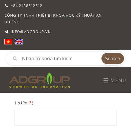
+84 2438612612
CÔNG TY TNHH THIẾT BỊ KHOA HỌC KỸ THUẬT AN
DƯƠNG
INFO@ADGROUP.VN
Search
MENU
Họ tên
(*)