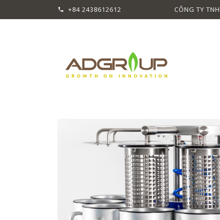
+84 2438612612
CÔNG TY TNH