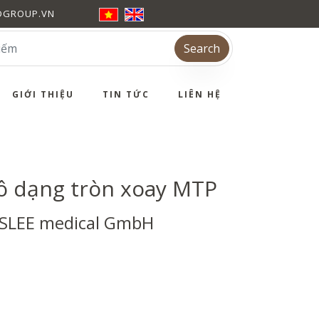
DGROUP.VN
Search
GIỚI THIỆU
TIN TỨC
LIÊN HỆ
ô dạng tròn xoay MTP
 SLEE medical GmbH