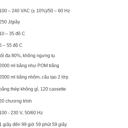
100 – 240 VAC (± 10%)/50 – 60 Hz
250 J/
giây
10 – 35 đô
C
5 – 55 độ
C
tối đa 80%, không ngưng tụ
2000 ml
bằng
nhự
POM
trắng
2000 ml
bằng
nhôm
,
cấu
tạo
2
lớp
bằng
thép
không
gỉ
, 120 cassette
20 chương trình
100 - 230 V, 50/60 Hz
1
giây
đến
99
giờ
59
phút
59
giây