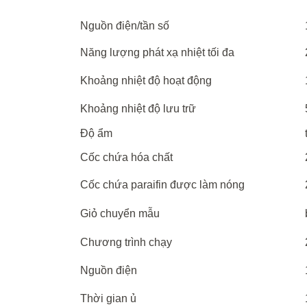
Nguồn
điện
/
tần
số
Năng lượng phát xạ nhiệt tối đa
Khoảng
nhiệt
độ
hoạt
động
Khoảng nhiệt độ lưu trữ
Độ
ẩm
Cốc
chứa
hóa
chất
Cốc
chứa
paraifin
được
làm
nóng
Giỏ
chuyển
mẫu
Chương trình
chạy
Nguồn
điện
Thời
gian
ủ