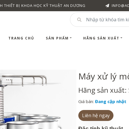
H THIẾT BỊ KHOA HỌC KỸ THUẬT AN DƯƠNG
INFO@A
TRANG CHỦ
SẢN PHẨM
HÃNG SẢN XUẤT
Máy xử lý m
Hãng sản xuất:
Giá bán:
Đang cập nhật
Liên hệ ngay
Đặc tính kỹ thuật