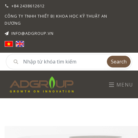
+84 2438612612
CÔNG TY TNHH THIẾT BỊ KHOA HỌC KỸ THUẬT AN
DƯƠNG
INFO@ADGROUP.VN
Search
MENU