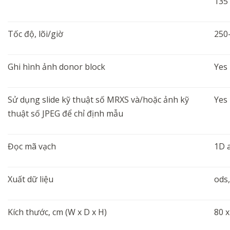
135 
Tốc độ, lõi/giờ
250
Ghi hình ảnh donor block
Yes
Sử dụng slide kỹ thuật số MRXS và/hoặc ảnh kỹ
Yes
thuật số JPEG để chỉ định mẫu
Đọc mã vạch
1D 
Xuất dữ liệu
ods,
Kích thước, cm (W x D x H)
80 x