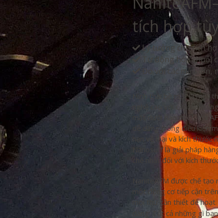
NaniteAFM
tích hợp tù
Lý tưởng cho tích hợ
Tự động hóa chuỗi c
Đo với các mẫu lớn,
Hình thái bề mặt là một t
nghệ cao với các tính nă
mặt dưới nanomet. Với AF
dễ dàng trong điều kiện m
hạn về loại và kích thước
Nanosurf là giải pháp hàng
chế nhất đối với kích thướ
NaniteAFM được chế tạo m
một động cơ tiếp cận trên
mọi thứ cần thiết để hoạt
dàng: Tất cả những gì bạ