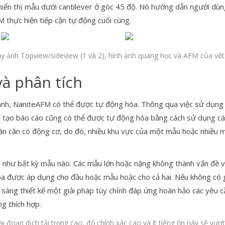
 hiển thị mẫu dưới cantilever ở góc 45 độ. Nó hướng dẫn người dùn
 thực hiện tiếp cận tự động cuối cùng.
y ảnh Topview/sideview (1 và 2), hình ảnh quang học và AFM của vết 
à phân tích
ành, NaniteAFM có thể được tự động hóa. Thông qua việc sử dụng gi
và tạo báo cáo cũng có thể được tự động hóa bằng cách sử dụng các
bàn cân có động cơ, do đó, nhiều khu vực của một mẫu hoặc nhiều
 như bất kỳ mẫu nào. Các mẫu lớn hoặc nặng không thành vấn đề v
hóa được áp dụng cho đầu hoặc mẫu hoặc cho cả hai. Nếu không có g
sàng thiết kế một giải pháp tùy chỉnh đáp ứng hoàn hảo các yêu 
g thích hợp.
i đoạn dịch tải trọng cao, độ chính xác cao và ít tiếng ồn này sẽ vượ