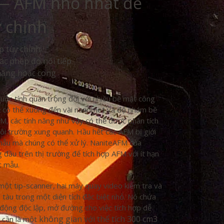
— AFM nhỏ nhất để
y chỉnh
p tùy chỉnh
ác phép đo nối tiếp
 nặng hoặc cong
huộc tính quan trọng đối với nhiều bề mặt công
ng có thể xuống đến vài nanomet và độ nhám bề
M, các tính năng như vậy có thể được phân tích
ôi trường xung quanh. Hầu hết các AFM bị giới
 mẫu mà chúng có thể xử lý. NaniteAFM của
 đầu trên thị trường để tích hợp AFM với ít hạn
c mẫu.
ột tip-scanner, hai máy quay video kiểm tra và
 tàu trong một diện tích đặc biệt nhỏ. Nó chứa
 động độc lập, mở đường cho việc tích hợp dễ
không gian
với thể tích
300 cm3
n cần là một