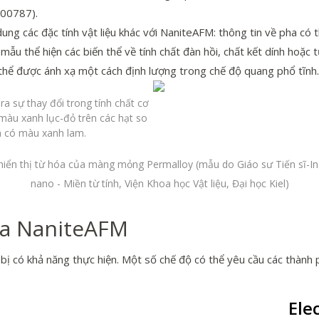
(00787).
 dung các đặc tính vật liệu khác với NaniteAFM: thông tin về pha c
ẫu thể hiện các biến thể về tính chất đàn hồi, chất kết dính hoặc 
 thể được ánh xạ một cách định lượng trong chế độ quang phổ tĩnh.
ra sự thay đổi trong tính chất cơ
màu xanh lục-đỏ trên các hạt so
h có màu xanh lam.
hiển thị từ hóa của màng mỏng Permalloy (mẫu do Giáo sư Tiến sĩ-Ing.
nano - Miền từ tính, Viện Khoa học Vật liệu, Đại học Kiel)
ủa NaniteAFM
 bị có khả năng thực hiện. Một số chế độ có thể yêu cầu các thàn
Ele