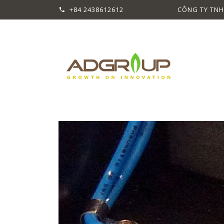
+84 2438612612
CÔNG TY TNH