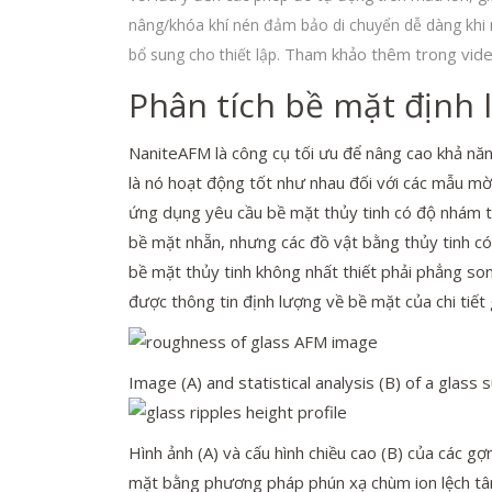
nâng/khóa khí nén đảm bảo di chuyển dễ dàng khi n
Tham khảo thêm trong vid
bổ sung cho thiết lập.
Phân tích bề mặt định 
NaniteAFM là công cụ tối ưu để nâng cao khả năn
là nó hoạt động tốt như nhau đối với các mẫu mờ 
ứng dụng yêu cầu bề mặt thủy tinh có độ nhám t
bề mặt nhẵn, nhưng các đồ vật bằng thủy tinh có t
bề mặt thủy tinh không nhất thiết phải phẳng son
được thông tin định lượng về bề mặt của chi tiết 
Image (A) and statistical analysis (B) of a gla
Hình ảnh (A) và cấu hình chiều cao (B) của các g
mặt bằng phương pháp phún xạ chùm ion lệch tâm