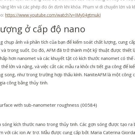
âng lên và các phép đo ổn định khi khóa. Phạm vi di chuyển lớn và kh
eo:
https://www.youtube.com/watch?v=IMy04gtmukI
lượng ở cấp độ nano
g chụp ảnh và phân tích của bạn để kiểm soát chất lượng, cung cấ
và trong suốt. Do đó, AFM đã trở thành một kỹ thuật được thiết lậ
hấp hơn nanomet và các khuyết tật có kích thước nanomet có thể 
hể lớn và nặng, và việc cắt các mẫu ra khỏi chi tiết gia công để k
g song, như trong trường hợp thấu kính. NaniteAFM là một công cụ 
gia công bằng thủy tinh.
ss surface with sub-nanometer roughness (00584)
ợn sóng kích thước nano trong thủy tinh. Các gợn sóng được tạo ra 
 với các ion Ar trơ. Mẫu được cung cấp bởi: Maria Caterina Gior