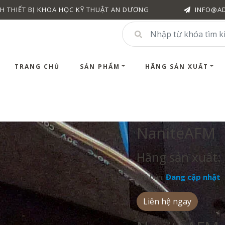
H THIẾT BỊ KHOA HỌC KỸ THUẬT AN DƯƠNG
INFO@A
TRANG CHỦ
SẢN PHẨM
HÃNG SẢN XUẤT
NaniteAFM
Hãng sản xuất:
Giá bán:
Đang cập nhật
Liên hệ ngay