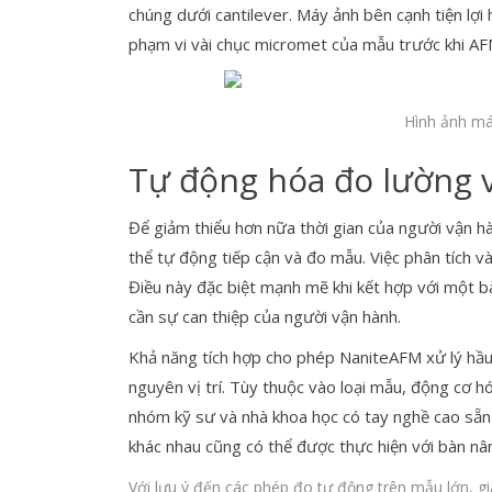
chúng dưới cantilever. Máy ảnh bên cạnh tiện lợi
phạm vi vài chục micromet của mẫu trước khi AFM
Hình ảnh má
Tự động hóa đo lường v
Để giảm thiểu hơn nữa thời gian của người vận h
thể tự động tiếp cận và đo mẫu. Việc phân tích 
Điều này đặc biệt mạnh mẽ khi kết hợp với một 
cần sự can thiệp của người vận hành.
Khả năng tích hợp cho phép NaniteAFM xử lý hầu
nguyên vị trí. Tùy thuộc vào loại mẫu, động cơ 
nhóm kỹ sư và nhà khoa học có tay nghề cao sẵn 
khác nhau cũng có thể được thực hiện với bàn nân
Với lưu ý đến các phép đo tự động trên mẫu lớn, gia