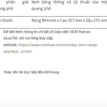
 phân giải
Xem bảng thông số kỹ thuật của má
ang phổ
quang phổ
h thước
Rộng 804 mm x Cao 257 mm x Sâu 215 m
Để biết thêm thông tin chi tiết về Giao diện SEM Raman
inLuxTM
, xin vui lòng truy cập
https://www.renishaw.com/en/inlux-sem-raman-
website:
interface--47445
Hoặc liên hệ trực tiếp đến ADGroup.