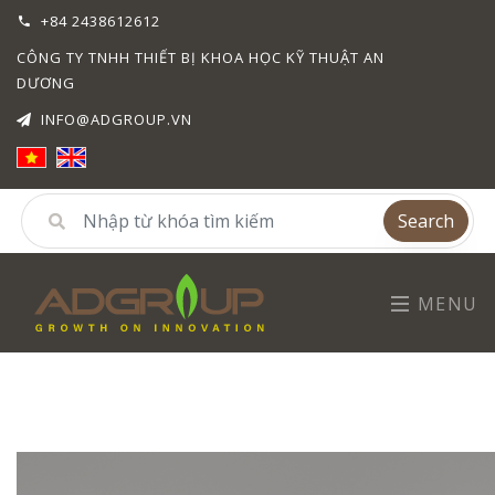
+84 2438612612
CÔNG TY TNHH THIẾT BỊ KHOA HỌC KỸ THUẬT AN
DƯƠNG
INFO@ADGROUP.VN
Search
MENU