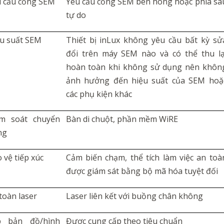
 cầu cổng SEM
Yêu cầu cổng SEM bên hông hoặc phía sa
tự do
u suất SEM
Thiết bị inLux không yêu cầu bất kỳ sử
đổi
trên máy
SEM nào và có thể thu lạ
hoàn toàn khi không sử dụng nên khôn
ảnh hưởng đến hiệu suất của SEM hoặ
các phụ kiện khác
ểm soát chuyển
Bàn di chuột, phần mềm WiRE
ng
 vệ tiếp xúc
Cảm biến chạm,
thể tích
làm việc an toà
được
giám sát
bằng bộ mã hóa tuyệt đối
toàn laser
Laser liên kết với buồng chân không
p bản đồ/hình
Được cung cấp theo tiêu chuẩn