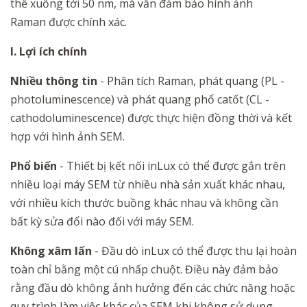
thể
xuống tới 50 nm,
mà vẫn
đảm bảo hình ảnh
Raman
được
chính xác.
I. Lợi ích chính
Nhiều thông tin
- Phân tích Raman, phát quang (PL -
photoluminescence) và phát quang phổ catốt (CL -
cathodoluminescence) được thực hiện đồng thời và kết
hợp với hình ảnh SEM.
Phổ biến
- Thiết bị kết nối inLux có thể được gắn trên
nhiều loại máy SEM từ nhiều nhà sản xuất khác nhau,
với nhiều kích thước buồng khác nhau và không cần
bất kỳ sửa đổi nào đối với máy SEM.
Không xâm lấn
- Đầu dò inLux có thể được thu lại hoàn
toàn chỉ bằng một cú nhấp chuột. Điều này đảm bảo
rằng đầu dò không ảnh hưởng đến các chức năng hoặc
quy trình làm việc khác của SEM khi không sử dụng.