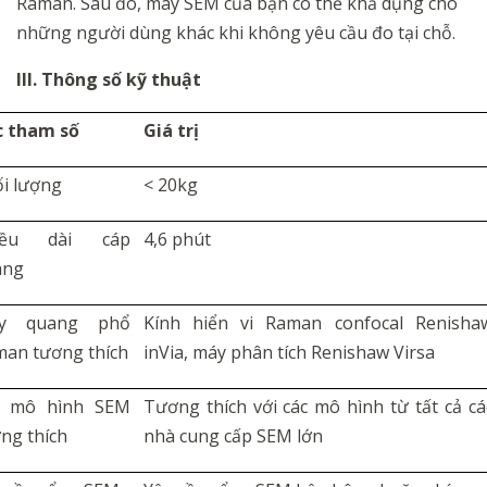
Raman. Sau đó, máy SEM của bạn có thể khả dụng cho
những người dùng khác khi không yêu cầu đo tại chỗ.
III. Thông số kỹ thuật
c tham số
Giá trị
i lượng
< 20kg
iều dài cáp
4,6 phút
ang
y quang phổ
Kính hiển vi Raman confocal Renisha
an tương thích
inVia, máy phân tích Renishaw Virsa
c mô hình SEM
Tương thích với các mô hình từ tất cả cá
ng thích
nhà cung cấp SEM lớn