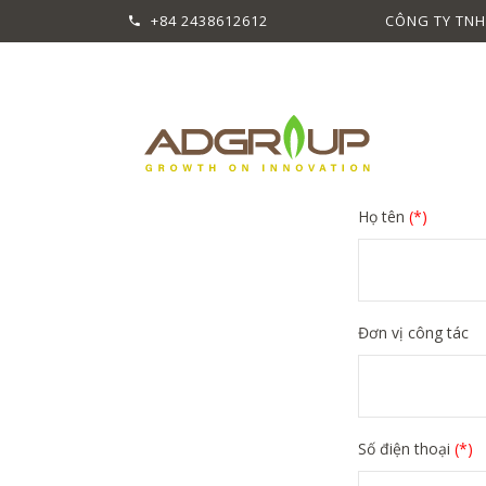
+84 2438612612
CÔNG TY TNH
Họ tên
(*)
Đơn vị công tác
Số điện thoại
(*)