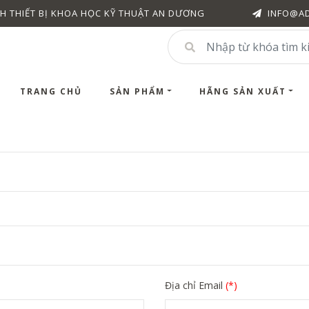
H THIẾT BỊ KHOA HỌC KỸ THUẬT AN DƯƠNG
INFO@A
TRANG CHỦ
SẢN PHẨM
HÃNG SẢN XUẤT
Địa chỉ Email
(*)